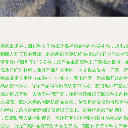
在婚庆市场中，回礼毛巾作为表达祝福和感恩的重要礼品，越来
受到新人和宾客的青睐。北京阁纺国际纺织品推出的“超金号款丝
十字花套巾”吸引了广泛关注，该产品由高阳毛巾厂家批发提供，
用优质竹纤维材料，兼具环保与实用性。本文将从价格、厂家、
品特点及相关用途（如浴巾、沙滩巾）等多角度，为您揭开这款
品的设计魅力。\n\n产品的价格优势不容忽视。高阳毛巾厂家以
供批发模式著称，去除了中间环节，使得竹纤维婚庆回礼毛巾的
价比极高。据北京阁纺国际纺织品透露，单套起批价仅为市场零
价的半数，适合批量定制以满足婚庆需求。这种价格层面的亲和
力，既帮助新人能控制预算，也让宾客能体验到精致礼品带来的
回馈。\n\n厂家的品牌背景为品质背书。高阳作为著名毛巾产地